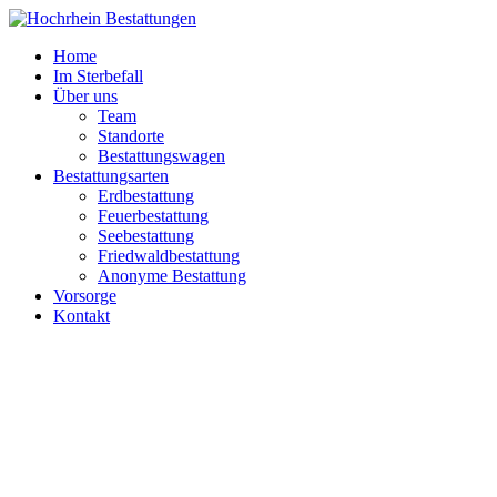
Zum
Inhalt
Home
springen
Im Sterbefall
Über uns
Team
Standorte
Bestattungswagen
Bestattungsarten
Erdbestattung
Feuerbestattung
Seebestattung
Friedwaldbestattung
Anonyme Bestattung
Vorsorge
Kontakt